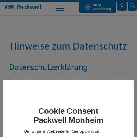
Palm Verpackung
Packwell GmbH
Datenschutz
Hinweise zum Datenschutz
Datenschutzerklärung
Im Folgenden informieren wir Sie über die Erhebung von
personenbezogenen Daten bei der Nutzung unserer
Website
packwell-monheim.de
. Personenbezogene Daten
sind Angaben über die persönlichen oder sachlichen
Cookie Consent
Verhältnisse der Nutzer, wie zum Beispiel Adresse, Name,
Packwell Monheim
E-Mailadresse, Telefonnummer, Nutzerverhalten und
andere Informationen die Rückschlüsse auf eine Person
Um unsere Webseite für Sie optimal zu
zulassen. Soweit wir solche Daten erheben, werden Sie im