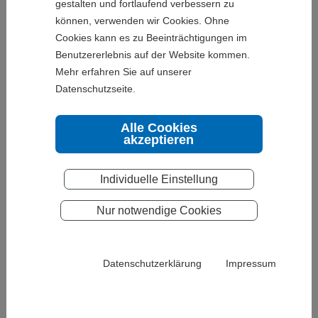
gestalten und fortlaufend verbessern zu
Folgenden über den Zweck und den Umfang der
können, verwenden wir Cookies. Ohne
Datenverwendung unterrichtet.
Cookies kann es zu Beeinträchtigungen im
Benutzererlebnis auf der Website kommen.
1. Verantwortliche Stelle
Mehr erfahren Sie auf unserer
Datenschutzseite.
Die verantwortliche Stelle im Sinne des Art. 4 Nr.7 DS-GVO
ist die Packwell GmbH, Industriestraße 7, 40789
Alle Cookies
Monheim/Rhein, Amtsgericht Düsseldorf HRB 75294
akzeptieren
vertreten durch die Geschäftsführer Dr. Marina Palm und
Gero Hempel.
Individuelle Einstellung
Kontakt:
Nur notwendige Cookies
E-Mail:
info@packwell-monheim.de
Telefon: +49 2173 498-0
Telefax: +49 2173 401-94
Datenschutzerklärung
Impressum
Bei der Geltendmachung Ihrer Rechte nach
Ziffer 7
wenden Sie sich an die Verantwortliche Stelle oder den
Datenschutzbeauftragten.