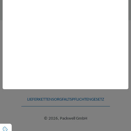
SUCHE
AGB
IMPRESSUM
DATENSCHUTZ
HINWEISGEBERSCHUTZGESETZ
LIEFERKETTENSORGFALTSPFLICHTENGESETZ
© 2026, Packwell GmbH