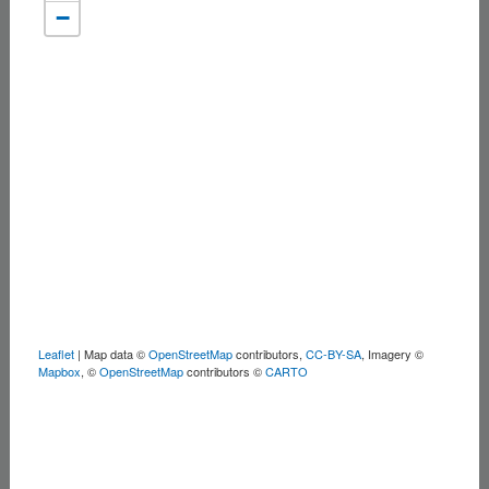
−
Leaflet
| Map data ©
OpenStreetMap
contributors,
CC-BY-SA
, Imagery ©
Mapbox
, ©
OpenStreetMap
contributors ©
CARTO
Packwell GmbH