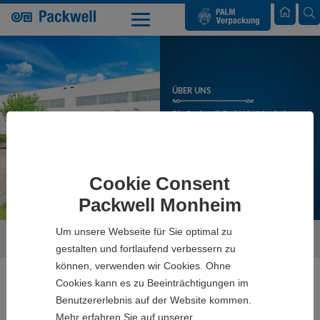
Palm Verpackung
ÜBER UNS
Die Packwell GmbH in Monheim
sowie Andernach ist ein
Produktions- und Vertriebsstandort
von Palm Verpackung im Westen
Deutschlands.
Cookie Consent
Packwell Monheim
Um unsere Webseite für Sie optimal zu
Packwell GmbH
Unternehmen
Wir über uns
gestalten und fortlaufend verbessern zu
können, verwenden wir Cookies. Ohne
Cookies kann es zu Beeinträchtigungen im
Benutzererlebnis auf der Website kommen.
Mehr erfahren Sie auf unserer