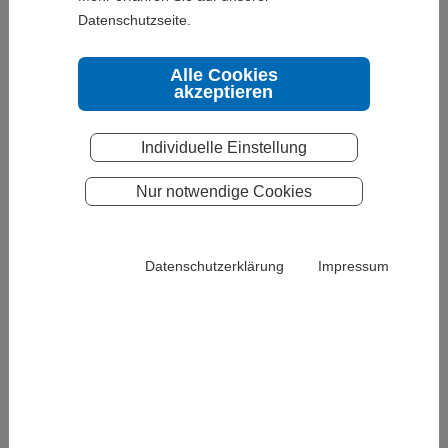
Datenschutzseite.
Alle Cookies
akzeptieren
Individuelle Einstellung
Nur notwendige Cookies
Wir sind Ihr regionaler Ansprechpartner für ein
umfassendes Leistungsangebot von Palm Verpackung. Die
Firma Packwell steht seit nun mehr als 40 Jahren für
Datenschutzerklärung
Impressum
Innovationen und Kompetenz in Wellpappe. Fest verbunden
mit der Firmenphilosophie der „Palm Verpackung“
ist Packwell heute Teil einer international tätigen
Unternehmensgruppe mit hohem Qualitätsanspruch,
kontinuierlichem Wachstum, umweltbewussten Handeln
und Nachhaltigkeit.
Der Standort verfügt über zwei eigene leistungsfähige